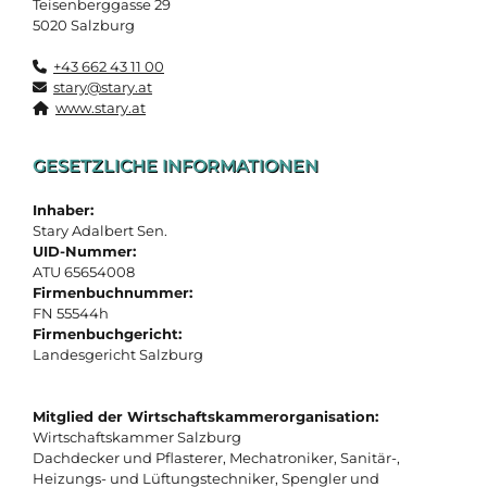
Teisenberggasse 29
5020 Salzburg
+43 662 43 11 00
stary@stary.at
www.stary.at
GESETZLICHE INFORMATIONEN
Inhaber:
Stary Adalbert Sen.
UID-Nummer:
ATU 65654008
Firmenbuchnummer:
FN 55544h
Firmenbuchgericht:
Landesgericht Salzburg
Mitglied der Wirtschaftskammerorganisation:
Wirtschaftskammer Salzburg
Dachdecker und Pflasterer, Mechatroniker, Sanitär-,
Heizungs- und Lüftungstechniker, Spengler und